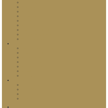
KMU Starter
Ausrüster
Stellenbörse
Donatoren
Gönner
Supporter
Matchballspender
Mitgliederausweis
Werde Sponsor
Events
Hauptversammlung
Chlouseturnier
Sponsorenlauf
KMU-Turnier
Schülerturnier
Schweizercup
Ehemaligentreffen
Fanzone
FCM-Fanartikel
FCM-Wein
FCM Song
Galerie
Trainer