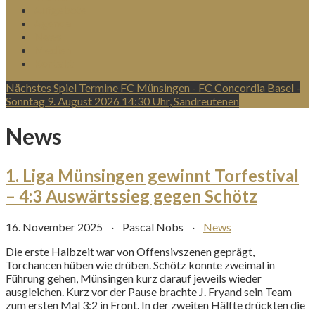
Aufgebote
Agenda
News
Medien
Kontakt
Nächstes Spiel
Termine
FC Münsingen - FC Concordia Basel
-
Sonntag 9. August 2026 14:30 Uhr, Sandreutenen
News
1. Liga Münsingen gewinnt Torfestival
– 4:3 Auswärtssieg gegen Schötz
16. November 2025
·
Pascal Nobs
·
News
Die erste Halbzeit war von Offensivszenen geprägt,
Torchancen hüben wie drüben. Schötz konnte zweimal in
Führung gehen, Münsingen kurz darauf jeweils wieder
ausgleichen. Kurz vor der Pause brachte J. Fryand sein Team
zum ersten Mal 3:2 in Front. In der zweiten Hälfte drückten die