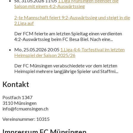
So, 31.05.2026 11:05
1.Liga Münsingen beendet die
Saison mit einem 4:2-Auswärtssieg
2-te Mannschaft feiert 9:2-Auswärtssieg und steigt in die
2.Liga auf
Der FCM feierte am letzten Spieltag einen verdienten
4:2-Auswärtssieg beim FC Besa Biel. Nach eine...
Mo, 25.05.2026 20:05
1.Liga 4:4-Torfestival im letzten
Heimspiel der Saison 2025/26
Der FC Münsingen verabschiedete vor dem letzten
Heimspiel mehrere langjährige Spieler und Staffmi...
Kontakt
Postfach 1347
3110 Münsingen
info@fcmuensingen.ch
Vereinsnummer: 10315
Impressum FC Münsingen