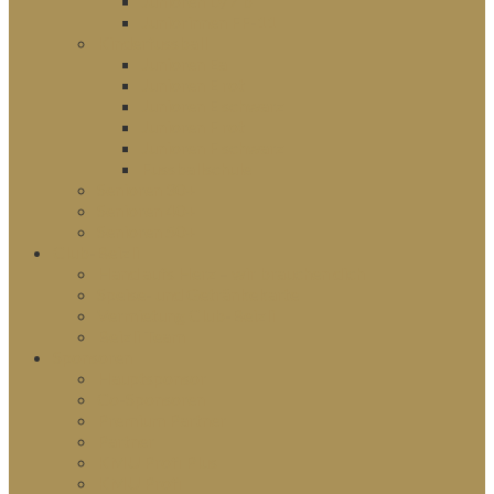
Junioren D/7 b
Juniorinnen FF-11
Kinderfussball
Junioren Ea
Junioren E rot
Junioren E schwarz
Junioren F rot
Junioren F schwarz
Fussballschule
Senioren 30+
Senioren 40+
Senioren 50+
Club-Beizli
Hand aufs Herz – wir brauchen dich
Speise- und Getränkekarte
Vermietung Club-Beizli
Beizli Team
Sponsoren
Hauptsponsor
Co-Sponsoren
Premium Partner
Partner
KMU Profi Plus
KMU Profi