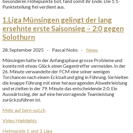
besonderen Höhepunkte bot, fand somit ihr Ende. Die 1:1-
Punkteteilung fiel verdient aus.
1.Liga Münsingen gelingt der lang
ersehnte erste Saisonsieg – 2:0 gegen
Solothurn
28. September 2025
·
Pascal Nobs
·
News
Münsingen hatte in der Anfangsphase grosse Probleme und
konnte mit etwas Glück einen Gegentreffer vermeiden. In der
26. Minute verwandelte der FCM eine seiner wenigen
Torchancen nach einem Eckball und ging in Führung. Sie hielten
die knappe Führung mit einer herausragenden Abwehrleistung
und erzielten in der 79. Minute das entscheidende 2:0. Ein
Auswärtssieg, der auf eine hervorragende Teamleistung
zurückzuführen ist.
Mehr auf bern-ost.ch
Video Highlights
Heimspiele 1. und 3. Liga